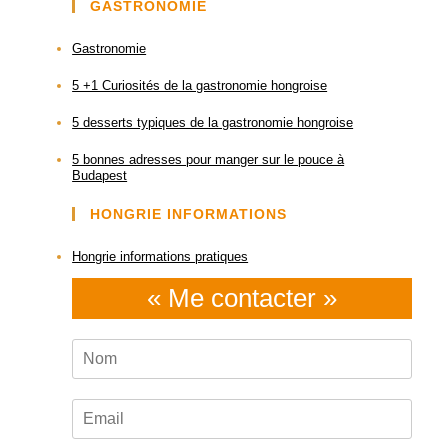
GASTRONOMIE
Gastronomie
5 +1 Curiosités de la gastronomie hongroise
5 desserts typiques de la gastronomie hongroise
5 bonnes adresses pour manger sur le pouce à
Budapest
HONGRIE INFORMATIONS
Hongrie informations pratiques
« Me contacter »
N
o
m
*
E
m
a