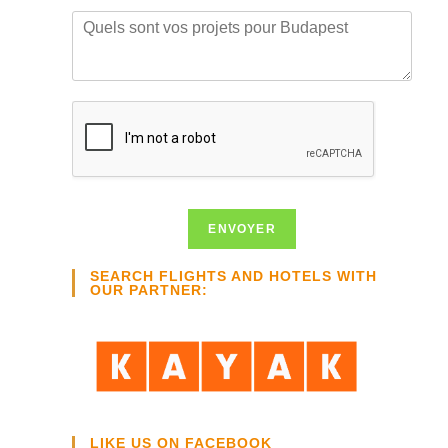
i
Q
l
u
*
e
l
s
s
o
n
t
v
o
ENVOYER
s
p
SEARCH FLIGHTS AND HOTELS WITH
r
OUR PARTNER:
o
j
e
t
s
p
o
u
LIKE US ON FACEBOOK