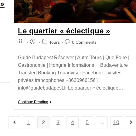
 »
Le quartier « éclectique »
Tours
0 Comments
Guide Budapest Réserver | Autre Tours | Que Faire |
Gastronomie | Hongrie Informations | Budaventure
Transfert Booking Tripadvisor Facebook-f visites
privées francophones +36309661561
info@guidebudapest.fr Le quartier « éclectique…
Continue Reading
1
2
3
4
5
…
10