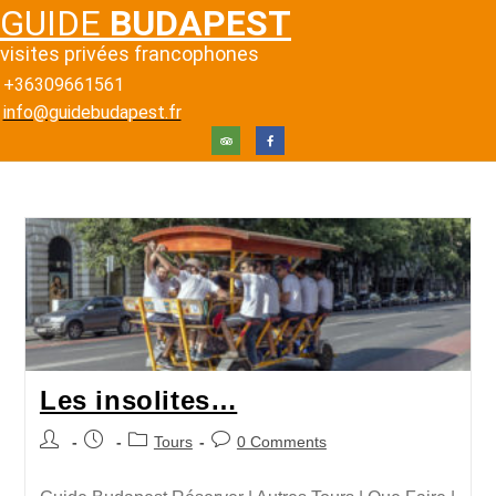
GUIDE
BUDAPEST
visites privées francophones
+36309661561
info@guidebudapest.fr
Les insolites…
Tours
0 Comments