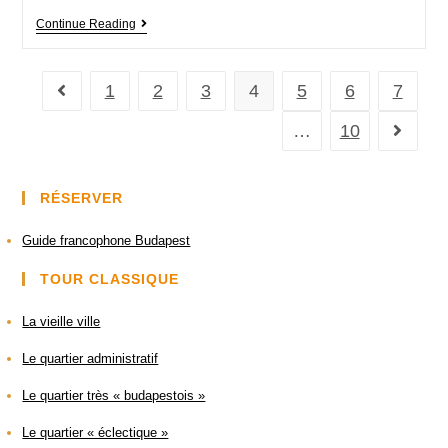
Continue Reading
1
2
3
4
5
6
7
…
10
RÉSERVER
Guide francophone Budapest
TOUR CLASSIQUE
La vieille ville
Le quartier administratif
Le quartier très « budapestois »
Le quartier « éclectique »